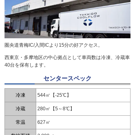
圏央道青梅IC/入間ICより15分の好アクセス。
西東京・多摩地区の中心拠点として車両数は冷凍、冷蔵車
40台を保有します。
センタースペック
冷凍
544㎡【-25℃】
冷蔵
280㎡【5～8℃】
常温
627㎡