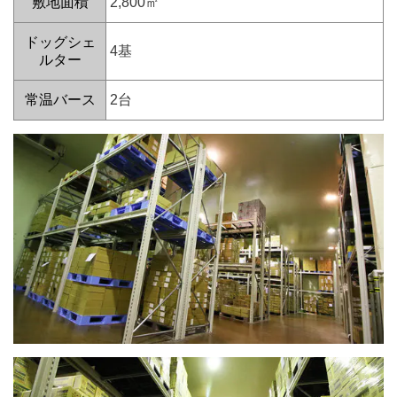
敷地面積
2,800㎡
ドッグシェ
4基
ルター
常温バース
2台